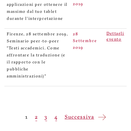
2019
applicazioni per ottenere il
massimo dal tuo tablet
durante l'interpretazione
Dettagli
Firenze, 28 settembre 2019,
28
evento
Settembre
Seminario peer-to-peer
2019
“Testi accademici. Come
affrontare la traduzione (e
il rapporto con le
pubbliche
amministrazioni)”
Paginazione
Pagina
1
Pagina
2
Pagina
3
Pagina
4
Pagina
Successiva
attuale
successiva