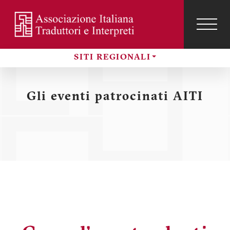
Salta
al
contenuto
TOG
NAVI
Menu
principale
SITI REGIONALI
profilo
Sezioni
utente
Gli eventi patrocinati AITI