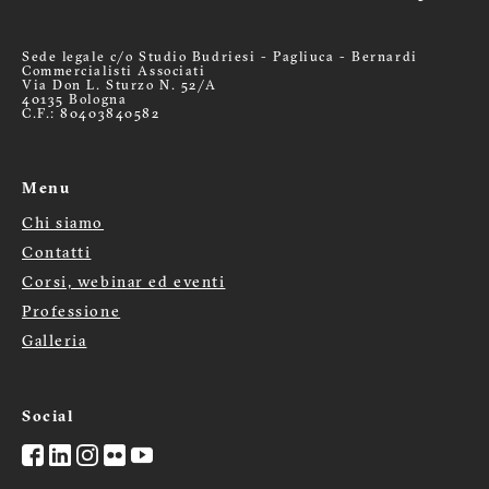
Sede legale c/o Studio Budriesi - Pagliuca - Bernardi
Commercialisti Associati
Via Don L. Sturzo N. 52/A
40135 Bologna
C.F.: 80403840582
Menu
Chi siamo
Menù
Contatti
Corsi, webinar ed eventi
footer
Professione
Galleria
Social