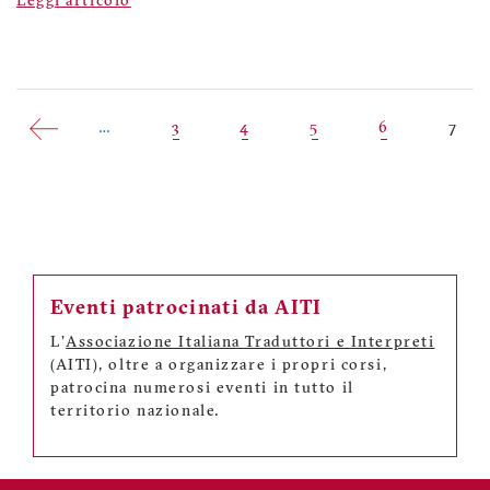
Leggi articolo
Paginazione
…
Pagina
3
Pagina
4
Pagina
5
Pagina
6
Pagi
7
attua
Eventi patrocinati da AITI
L'
Associazione Italiana Traduttori e Interpreti
(AITI), oltre a organizzare i propri corsi,
patrocina numerosi eventi in tutto il
territorio nazionale.