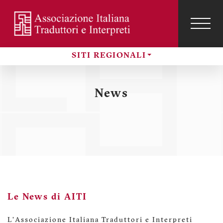
Salta
al
contenuto
TOG
NAVI
Menu
principale
SITI REGIONALI
profilo
Sezioni
utente
News
Le News di AITI
L'Associazione Italiana Traduttori e Interpreti