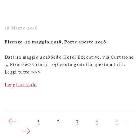
16 Marzo 2018
Firenze, 12 maggio 2018, Porte aperte 2018
Data: 12 maggio 2018Sede: Hotel Executive, via Curtatone
5, FirenzeOrario: 9 - 13Evento gratuito aperto a tutti.
Leggi tutto >>>
Leggi articolo
Paginazione
Pagina
1
Pagina
2
Pagina
3
Pagina
4
Pagina
5
…
attuale