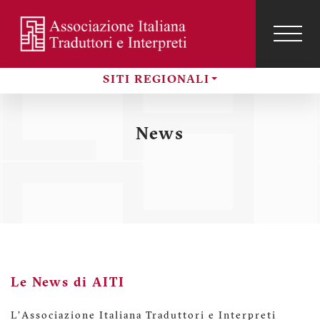
Salta
al
contenuto
TOG
NAVI
Menu
principale
SITI REGIONALI
profilo
Sezioni
utente
News
Le News di AITI
L'Associazione Italiana Traduttori e Interpreti