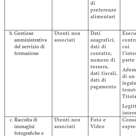
di
preferenze
alimentari
Gestione
Utenti non
Dati
Esecu
amministrativa
associati
anagrafici,
contr
del servizio di
dati di
cui
formazione
contatto,
l'int
numero di
parte
tessera,
Adem
dati fiscali,
di un
dati di
legale
pagamento
tenut
Titol
Legit
inter
Raccolta di
Utenti non
Foto e
Cons
immagini
associati
Video
espre
fotografiche e