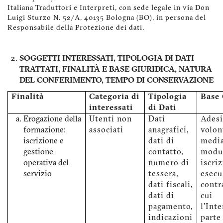
Italiana Traduttori e Interpreti, con sede legale in via Don
Luigi Sturzo N. 52/A, 40135 Bologna (BO), in persona del
Responsabile della Protezione dei dati.
SOGGETTI INTERESSATI, TIPOLOGIA DI DATI
TRATTATI, FINALITÀ E BASE GIURIDICA, NATURA
DEL CONFERIMENTO, TEMPO DI CONSERVAZIONE
Finalità
Categoria di
Tipologia
Base 
interessati
di Dati
Erogazione della
Utenti non
Dati
Ades
formazione:
associati
anagrafici,
volon
iscrizione e
dati di
medi
gestione
contatto,
modu
operativa del
numero di
iscriz
servizio
tessera,
esecu
dati fiscali,
contr
dati di
cui
pagamento,
l'Int
indicazioni
parte