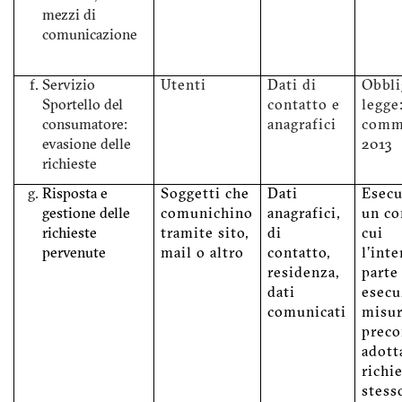
mezzi di
comunicazione
Servizio
Utenti
Dati di
Obbli
Sportello del
contatto e
legge:
consumatore:
anagrafici
comma
evasione delle
2013
richieste
Risposta e
Soggetti che
Dati
Esecu
gestione delle
comunichino
anagrafici,
un co
richieste
tramite sito,
di
cui
pervenute
mail o altro
contatto,
l'int
residenza,
parte
dati
esecu
comunicati
misu
preco
adott
richi
stess