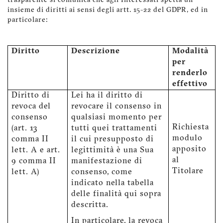
trasparente si comunica che agli Interessati spetta un
insieme di diritti ai sensi degli artt. 15-22 del GDPR, ed in
particolare:
Diritto
Descrizione
Modalità
per
renderlo
effettivo
Diritto di
Lei ha il diritto di
revoca del
revocare il consenso in
consenso
qualsiasi momento per
Richiesta
(art. 13
tutti quei trattamenti
modulo
comma II
il cui presupposto di
apposito
lett. A e art.
legittimità è una Sua
al
9 comma II
manifestazione di
Titolare
lett. A)
consenso, come
indicato nella tabella
delle finalità qui sopra
descritta.
In particolare, la revoca