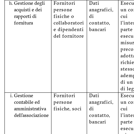
Gestione degli
Fornitori
Dati
Esecu
acquisti e dei
persone
anagrafici,
un co
rapporti di
fisiche o
di
cui
fornitura
collaboratori
contatto,
l'int
e dipendenti
bancari
parte
del fornitore
esecu
misu
preco
adott
richi
stess
adem
di un
di le
Gestione
Fornitori
Dati
Esecu
contabile ed
persone
anagrafici,
un co
amministrativa
fisiche, soci
di
cui
dell'associazione
contatto,
l'int
bancari
parte
esecu