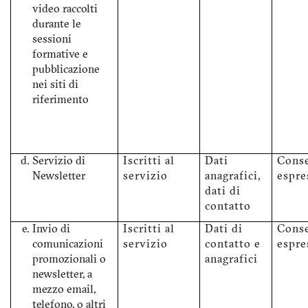
video raccolti
durante le
sessioni
formative e
pubblicazione
nei siti di
riferimento
Servizio di
Iscritti al
Dati
Cons
Newsletter
servizio
anagrafici,
espre
dati di
contatto
Invio di
Iscritti al
Dati di
Cons
comunicazioni
servizio
contatto e
espre
promozionali o
anagrafici
newsletter, a
mezzo email,
telefono, o altri