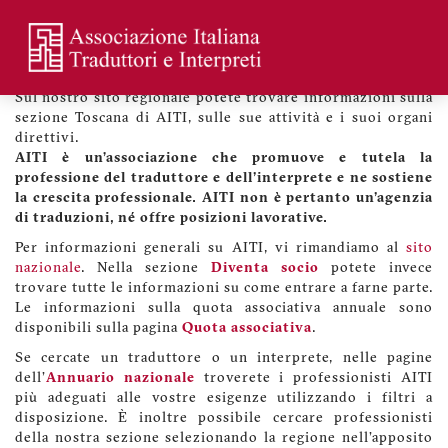
Skip
to
main
Benvenuti sul sito di AITI Toscana
Menu
content
profilo
Sul nostro sito regionale potete trovare informazioni sulla
utente
sezione Toscana di AITI, sulle sue attività e i suoi organi
direttivi.
AITI è un’associazione che promuove e tutela la
professione del traduttore e dell'interprete e ne sostiene
la crescita professionale. AITI non è pertanto un'agenzia
di traduzioni, né offre posizioni lavorative.
Per informazioni generali su AITI, vi rimandiamo al
sito
nazionale
. Nella sezione
Diventa socio
potete invece
trovare tutte le informazioni su come entrare a farne parte.
Le informazioni sulla quota associativa annuale sono
disponibili sulla pagina
Quota associativa
.
Se cercate un traduttore o un interprete, nelle pagine
dell'
Annuario nazionale
troverete i professionisti AITI
più adeguati alle vostre esigenze utilizzando i filtri a
disposizione. È inoltre possibile cercare professionisti
della nostra sezione selezionando la regione nell'apposito