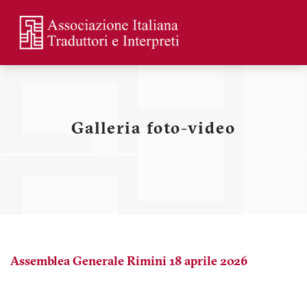
Skip
to
main
Menu
content
profilo
utente
Galleria foto-video
Assemblea Generale Rimini 18 aprile 2026