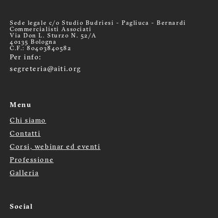
Sede legale c/o Studio Budriesi - Pagliuca - Bernardi
Commercialisti Associati
Via Don L. Sturzo N. 52/A
40135 Bologna
C.F.: 80403840582
Per info:
segreteria@aiti.org
Menu
Chi siamo
Menù
Contatti
Corsi, webinar ed eventi
footer
Professione
Galleria
Social