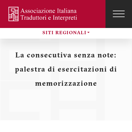
Salta
al
contenuto
TOG
NAVI
Menu
principale
SITI REGIONALI
profilo
Sezioni
utente
La consecutiva senza note:
palestra di esercitazioni di
memorizzazione