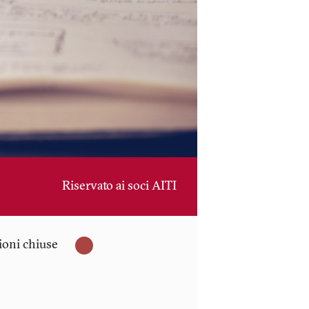
Riservato ai soci AITI
zioni chiuse