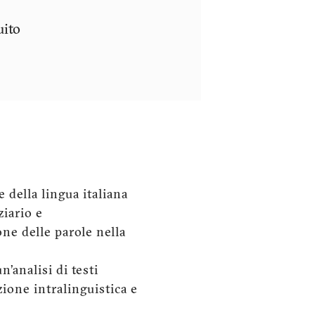
uito
e della lingua italiana
iario e
one delle parole nella
’analisi di testi
zione intralinguistica e