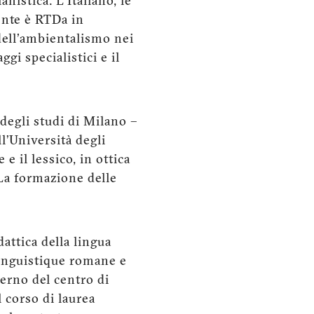
nistica. L’Italiano, le
ente è RTDa in
 dell'ambientalismo nei
gi specialistici e il
 degli studi di Milano –
l’Università degli
e il lessico, in ottica
 La formazione delle
dattica della lingua
 linguistique romane e
lerno del centro di
l corso di laurea