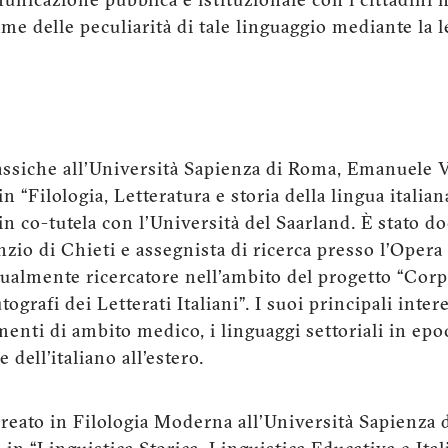
nicazione pubblica e istituzionale con i cittadini n
e delle peculiarità di tale linguaggio mediante la let
assiche all'Università Sapienza di Roma, Emanuele 
in “Filologia, Letteratura e storia della lingua italia
 in co-tutela con l'Università del Saarland. È stato d
zio di Chieti e assegnista di ricerca presso l’Opera
ttualmente ricercatore nell'ambito del progetto “Cor
ografi dei Letterati Italiani”. I suoi principali inter
menti di ambito medico, i linguaggi settoriali in ep
dell'italiano all'estero.
ureato in Filologia Moderna all'Università Sapienza 