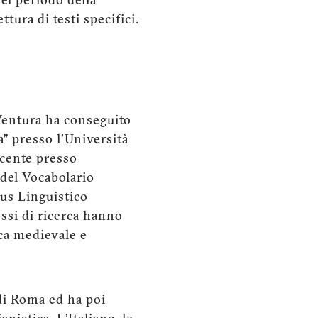
el periodo della
tura di testi specifici.
Ventura ha conseguito
na” presso l'Università
ocente presso
 del Vocabolario
pus Linguistico
essi di ricerca hanno
oca medievale e
di Roma ed ha poi