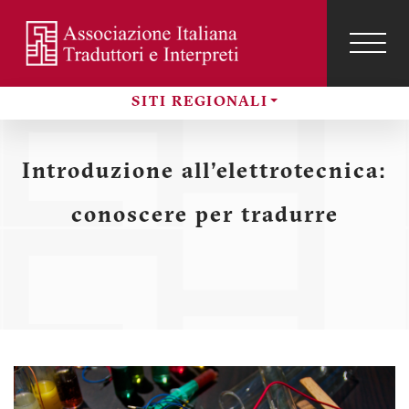
Salta
al
contenuto
TOG
NAVI
Menu
principale
SITI REGIONALI
profilo
Sezioni
utente
Introduzione all'elettrotecnica:
conoscere per tradurre