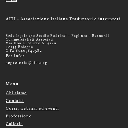
AITI - Associazione Italiana Traduttori e interpreti
Sede legale c/o Studio Budriesi - Pagliuca - Bernardi
Commercialisti Associati
Via Don L. Sturzo N. 52/A
40135 Bologna
C.F.: 80403840582
Per info:
segreteria@aiti.org
Menu
Chi siamo
Menù
Contatti
Corsi, webinar ed eventi
footer
Professione
Galleria