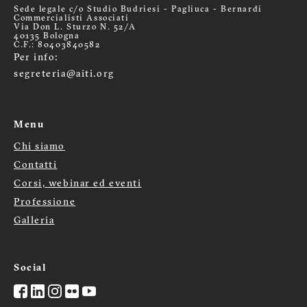
Sede legale c/o Studio Budriesi - Pagliuca - Bernardi
Commercialisti Associati
Via Don L. Sturzo N. 52/A
40135 Bologna
C.F.: 80403840582
Per info:
segreteria@aiti.org
Menu
Chi siamo
Menù
Contatti
Corsi, webinar ed eventi
footer
Professione
Galleria
Social