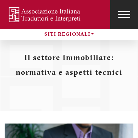
Salta
al
contenuto
TOG
NAVI
Menu
principale
SITI REGIONALI
profilo
Sezioni
utente
Il settore immobiliare:
normativa e aspetti tecnici