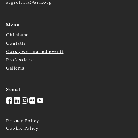
segreteria@aiti.org
Menu
Chi siamo
Menù
Contatti
Corsi, webinar ed eventi
footer
Professione
Galleria
Social
Privacy Policy
Cookie Policy