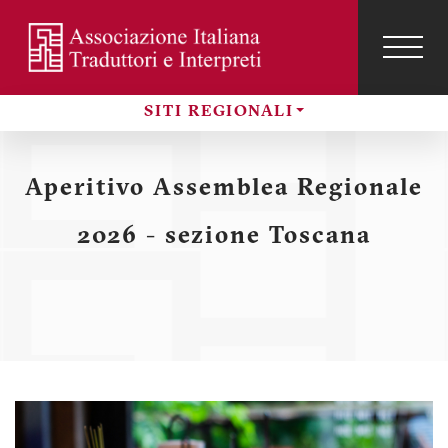
Salta
al
contenuto
TOG
NAVI
Menu
principale
SITI REGIONALI
profilo
Sezioni
utente
Aperitivo Assemblea Regionale
2026 - sezione Toscana