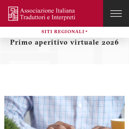
Salta
al
contenuto
TOG
NAVI
Menu
principale
SITI REGIONALI
profilo
Sezioni
Primo aperitivo virtuale 2026
utente