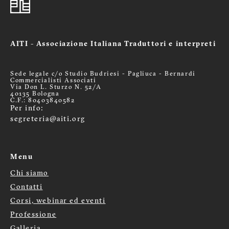
AITI - Associazione Italiana Traduttori e interpreti
Sede legale c/o Studio Budriesi - Pagliuca - Bernardi
Commercialisti Associati
Via Don L. Sturzo N. 52/A
40135 Bologna
C.F.: 80403840582
Per info:
segreteria@aiti.org
Menu
Chi siamo
Menù
Contatti
Corsi, webinar ed eventi
footer
Professione
Galleria