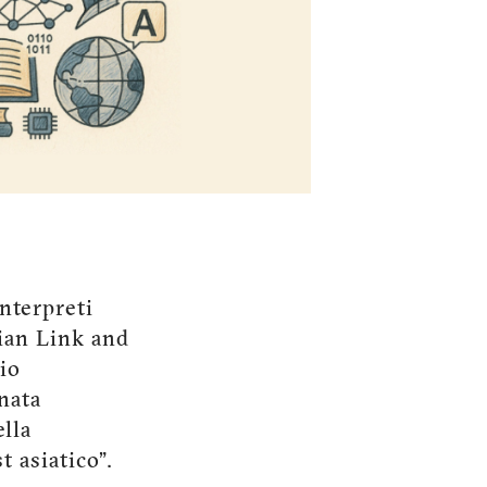
nterpreti
lian Link and
io
nata
ella
t asiatico”.