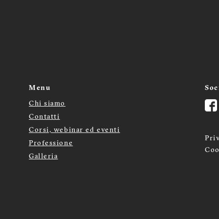
Menu
Soc
Chi siamo
Menù
Contatti
Corsi, webinar ed eventi
footer
Pri
Professione
Coo
Galleria