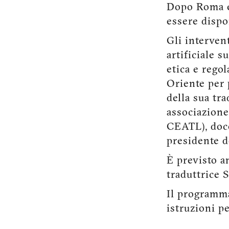
Dopo Roma e 
essere dispo
Gli interven
artificiale s
etica e rego
Oriente per 
della sua tr
associazione
CEATL), doce
presidente de
È previsto a
traduttrice S
Il programma
istruzioni p