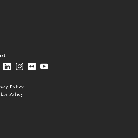
ial
vacy Policy
kie Policy