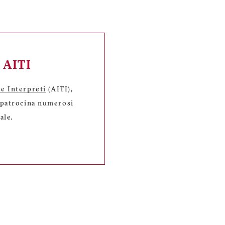
a AITI
 e Interpreti
(AITI),
, patrocina numerosi
ale.