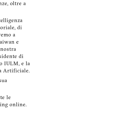
ze, oltre a
telligenza
oriale, di
remo a
Taiwan e
 nostra
sidente di
lo IULM, e la
a Artificiale.
sua
te le
ing online.